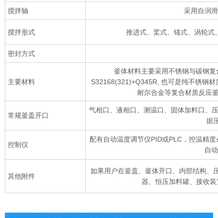
搅拌轴
采用自润滑
搅拌形式
推进式、桨式、锚式、涡轮式
密封方式
釜体材料主要采用不锈钢与碳钢复合材质 S3
主要材料
S32168(321)+Q345R, 也可是
耐尔合金等复合材质反应釜，
气相口、液相口、测温口、固体加料口、压力
常规釜盖开口
据
配有自动温度调节仪PID或PLC，控温精
控制仪
自动
如果用户在釜盖、釜体开口、内部结构、
其他附件
器、恒压加料罐、接收装