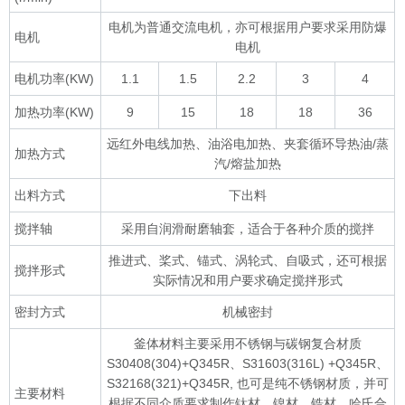
电机为普通交流电机，亦可根据用户要求采用防爆
电机
电机
电机功率(KW)
1.1
1.5
2.2
3
4
加热功率(KW)
9
15
18
18
36
远红外电线加热、油浴电加热、夹套循环导热油/蒸
加热方式
汽/熔盐加热
出料方式
下出料
搅拌轴
采用自润滑耐磨轴套，适合于各种介质的搅拌
推进式、桨式、锚式、涡轮式、自吸式，还可根据
搅拌形式
实际情况和用户要求确定搅拌形式
密封方式
机械密封
釜体材料主要采用不锈钢与碳钢复合材质
S30408(304)+Q345R、S31603(316L) +Q345R、
S32168(321)+Q345R, 也可是纯不锈钢材质，并可
主要材料
根据不同介质要求制作钛材、镍材、锆材、哈氏合