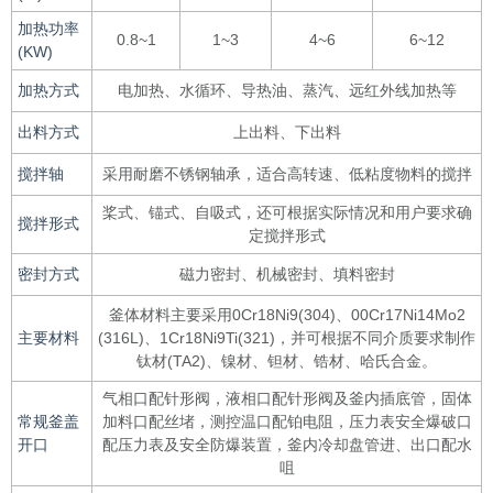
加热功率
0.8~1
1~3
4~6
6~12
(KW)
加热方式
电加热、水循环、导热油、蒸汽、远红外线加热等
出料方式
上出料、下出料
搅拌轴
采用耐磨不锈钢轴承，适合高转速、低粘度物料的搅拌
桨式、锚式、自吸式，还可根据实际情况和用户要求确
搅拌形式
定搅拌形式
密封方式
磁力密封、机械密封、填料密封
釜体材料主要采用0Cr18Ni9(304)、00Cr17Ni14Mo2
主要材料
(316L)、1Cr18Ni9Ti(321)，并可根据不同介质要求制作
钛材(TA2)、镍材、钽材、锆材、哈氏合金。
气相口配针形阀，液相口配针形阀及釜内插底管，固体
常规釜盖
加料口配丝堵，测控温口配铂电阻，压力表安全爆破口
开口
配压力表及安全防爆装置，釜内冷却盘管进、出口配水
咀