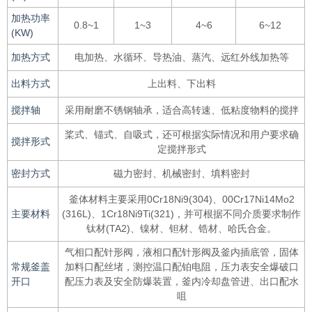
加热功率
0.8~1
1~3
4~6
6~12
(KW)
加热方式
电加热、水循环、导热油、蒸汽、远红外线加热等
出料方式
上出料、下出料
搅拌轴
采用耐磨不锈钢轴承，适合高转速、低粘度物料的搅拌
桨式、锚式、自吸式，还可根据实际情况和用户要求确
搅拌形式
定搅拌形式
密封方式
磁力密封、机械密封、填料密封
釜体材料主要采用0Cr18Ni9(304)、00Cr17Ni14Mo2
主要材料
(316L)、1Cr18Ni9Ti(321)，并可根据不同介质要求制作
钛材(TA2)、镍材、钽材、锆材、哈氏合金。
气相口配针形阀，液相口配针形阀及釜内插底管，固体
常规釜盖
加料口配丝堵，测控温口配铂电阻，压力表安全爆破口
开口
配压力表及安全防爆装置，釜内冷却盘管进、出口配水
咀