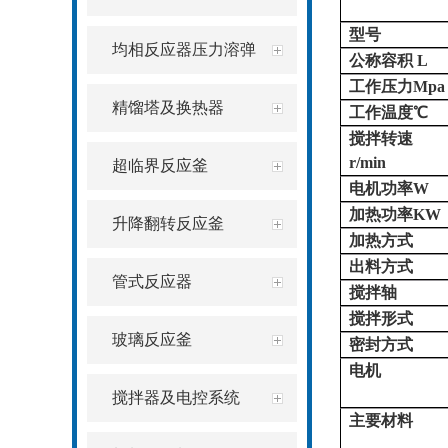
型号
均相反应器压力溶弹
公称容积
L
工作压力
Mpa
精馏塔及换热器
工作温度
℃
搅拌转速
r/min
超临界反应釜
电机功率
W
加热功率
KW
升降翻转反应釜
加热方式
出料方式
管式反应器
搅拌轴
搅拌形式
玻璃反应釜
密封方式
电机
搅拌器及电控系统
主要材料