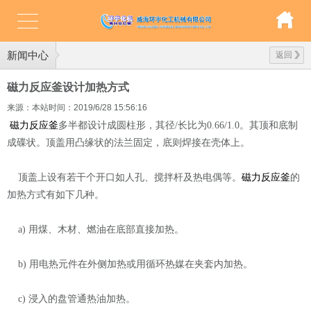
新闻中心
返回
磁力反应釜设计加热方式
来源：本站
时间：2019/6/28 15:56:16
磁力反应釜
多半都设计成圆柱形，其径/长比为0.66/1.0。其顶和底制
成碟状。顶盖用凸缘状的法兰固定，底则焊接在壳体上。
顶盖上设有若干个开口如人孔、搅拌杆及热电偶等。
磁力反应釜
的
加热方式有如下几种。
a) 用煤、木材、燃油在底部直接加热。
b) 用电热元件在外侧加热或用循环热媒在夹套内加热。
c) 浸入的盘管通热油加热。