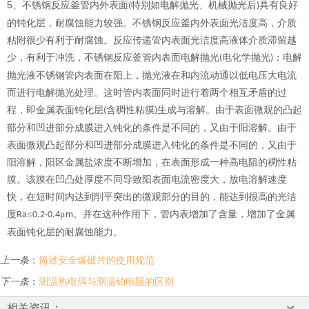
5
、不锈钢反应釜管内外表面
特别如电解抛光、机械抛光后
具有良好
(
)
的钝化层，耐腐蚀能力较强。不锈钢反应釜内外表面光洁度高，介质
粘附很少有利于耐腐蚀。反应传递管内表面光洁度高液体介质滞留越
少，有利于冲洗，不锈钢反应釜管内表面电解抛光
电化学抛光
：电解
(
)
抛光液不锈钢管内表面在阳上，抛光液在和内流动通以低电压大电流
而进行电解抛光处理。这时管内表面同时进行着两个相互矛盾的过
程，即金属表面钝化层
含稠性粘膜
生成与溶解。由于表面微观的凸起
(
)
部分和凹进部分成膜进入钝化的条件是不同的，又由于阳溶解。由于
表面微观凸起部分和凹进部分成膜进入钝化的条件是不同的，又由于
阳溶解，阳区金属盐浓度不断增加，在表面形成一种高电阻的稠性粘
膜。该膜在凹凸处厚度不同导致阳表面电流密度大，放电溶解速度
快，在短时间内达到削平突出的微观部分的目的，能达到很高的光洁
度
≤
μ
。并在这种作用下，管内表增加了含量，增加了金属
Ra
0.2-0.4
m
表面钝化层的耐腐蚀能力。
上一条
：
简述安全爆破片的使用规范
下一条
：
测温热电偶与测温铂电阻的区别
相关资讯：