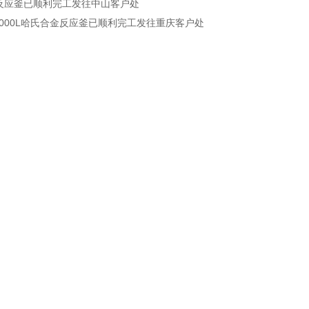
L反应釜已顺利完工发往中山客户处
2000L哈氏合金反应釜已顺利完工发往重庆客户处