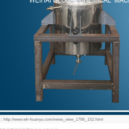
：
http://www.wh-huanyu.com/news_view_1786_152.html