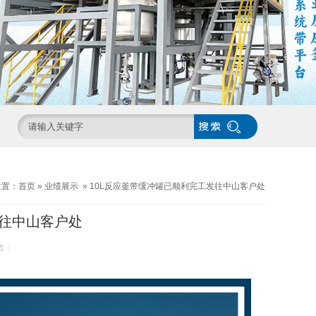
位置：
首页
»
业绩展示
»
10L反应釜带缓冲罐已顺利完工发往中山客户处
发往中山客户处
数：