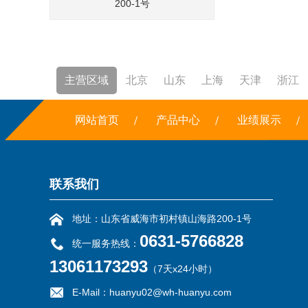
200-1号
主营区域
北京
山东
上海
天津
浙江
焚烧炉
网站首页
铣边机
干冰
产品中心
露点仪
三恒系统
业绩展示
联系我们
地址：山东省威海市初村镇山海路200-1号
0631-5766828
统一服务热线：
13061173293
（7天x24小时）
E-Mail：huanyu02@wh-huanyu.com