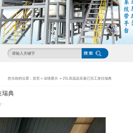
您当前的位置：
首页
»
业绩展示
»
25L高温反应釜已完工发往瑞典
往瑞典
数：