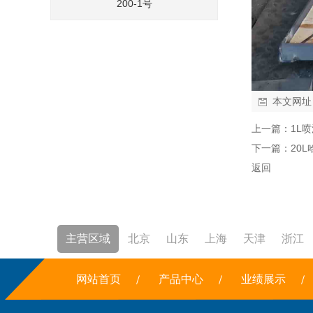
200-1号
本文网址
上一篇：
1L
下一篇：
20
返回
主营区域
北京
山东
上海
天津
浙江
焚烧炉
网站首页
铣边机
干冰
产品中心
露点仪
三恒系统
业绩展示