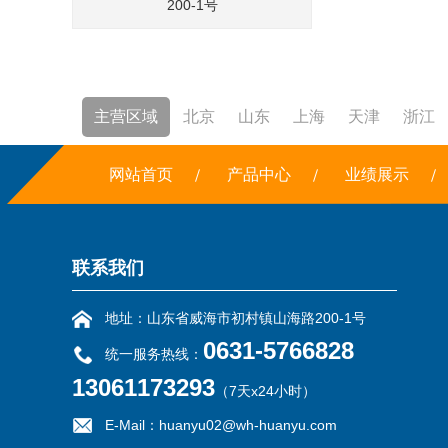
200-1号
主营区域
北京
山东
上海
天津
浙江
焚烧炉
网站首页
铣边机
干冰
产品中心
露点仪
三恒系统
业绩展示
联系我们
地址：山东省威海市初村镇山海路200-1号
0631-5766828
统一服务热线：
13061173293
（7天x24小时）
E-Mail：huanyu02@wh-huanyu.com