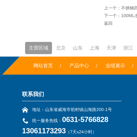
上一个：
不锈钢
下一个：
100M
返回
主营区域
北京
山东
上海
天津
浙江
焚烧炉
网站首页
铣边机
干冰
产品中心
露点仪
三恒系统
业绩展示
联系我们
地址：山东省威海市初村镇山海路200-1号
0631-5766828
统一服务热线：
13061173293
（7天x24小时）