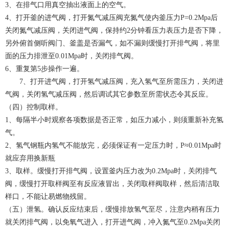
3、在排气口用真空抽出液面上的空气。
4、打开釜的进气阀，打开氮气减压阀充氮气使内釜压力P=0.2Mpa后
关闭氮气减压阀，关闭进气阀，保持约2分钟看压力表压力是否下降，
另外俯首侧听阀门、釜盖是否漏气，如不漏则缓慢打开排气阀，将里
面的压力排泄至0.01Mpa时，关闭排气阀。
6、重复第5步操作一遍。
7、打开进气阀，打开氢气减压阀，充入氢气至所需压力，关闭进
气阀，关闭氢气减压阀，然后调试其它参数至所需状态令其反应。
（四）控制取样。
1、每隔半小时观察各项数据是否正常，如压力减小，则须重新补充氢
气。
2、氢气钢瓶内氢气不能放完，必须保证有一定压力时，P≈0.01Mpa时
就应弃用换新瓶
3、取样。缓慢打开排气阀，设置釜内压力改为0.2Mpa时，关闭排气
阀，缓慢打开取样阀至有反应液冒出，关闭取样阀取样，然后清洁取
样口，不能让易燃物残留。
（五）泄氢。确认反应结束后，缓慢排放氢气至尽，注意内稍有压力
就关闭排气阀，以免氧气进入，打开进气阀，冲入氮气至0.2Mpa关闭