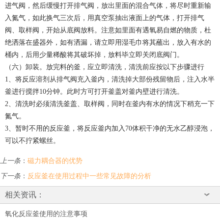
进气阀，然后缓慢打开排气阀，放出里面的混合气体，将尽时重新输
入氮气，如此换气三次后，用真空泵抽出液面上的气体，打开排气
阀、取样阀，开始从底阀放料。注意如里面有遇氧易自燃的物质，杜
绝洒落在盛器外，如有洒漏，请立即用湿毛巾将其蘸出，放入有水的
桶内，后用少量稀酸将其破坏掉，放料毕立即关闭底阀门。
（六）卸装。放完料的釜，应立即清洗，清洗前应按以下步骤进行
1、将反应溶剂从排气阀充入釜内，清洗掉大部份残留物后，注入水半
釜进行搅拌10分钟。此时方可打开釜盖对釜内壁进行清洗。
2、清洗时必须清洗釜盖、取样阀，同时在釜内有水的情况下稍充一下
氮气。
3、暂时不用的反应釜，将反应釜内加入70体积干净的无水乙醇浸泡，
可以不拧紧螺丝。
上一条
：
磁力耦合器的优势
下一条
：
反应釜在使用过程中一些常见故障的分析
相关资讯：
氧化反应釜使用的注意事项