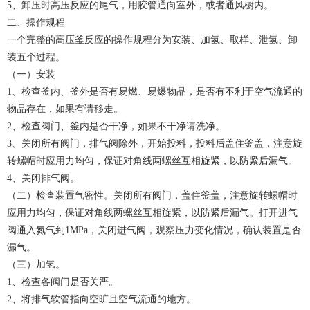
5、卸压时高压反应的尾气，用胶管通向室外，或者通风橱内。
二、操作规程
一个完整的高压釜反应的操作规程分为安装、加氢、取样、泄氢、卸
装五个过程。
（一）安装
1、检查釜内、釜外是否有易燃、易爆物品，是否有不利于空气流通的
物品存在，如果有请移走。
2、检查阀门、釜内是否干净，如果不干净请洗净。
3、关闭所有阀门，排气阀除外，开始投料，投料后盖住釜盖，注意旋
转螺帽时应用力均匀，保证对角线两螺丝互相旋紧，以防紧后漏气。
4、关闭排气阀。
（二）检查装置气密性。关闭所有阀门，盖住釜盖，注意旋转螺帽时
应用力均匀，保证对角线两螺丝互相旋紧，以防紧后漏气。打开进气
阀通入氮气到1MPa，关闭进气阀，观察压力变化情况，确认装置是否
漏气。
（三）加氢。
1、检查各阀门是否关严。
2、将排气软管指向空旷且空气流通的地方。