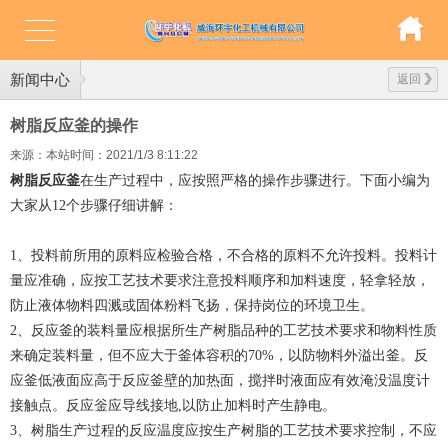
新闻中心
返回
树脂反应釜的操作
来源：本站
时间：2021/1/3 8:11:22
树脂反应釜
在生产过程中，应按照严格的操作步骤进行。下面小编为
大家从12个步骤仔细讲解：
1、投料前所用的原料应检验合格，不合格的原料不允许投料。投料计
量应准确，应按工艺技术要求注意投料顺序和加料速度，轻拿轻放，
防止液体物料四溅或固体粉料飞扬，保持岗位的环境卫生。
2、反应釜的装料量应根据所生产树脂品种的工艺技术要求和物料性质
来确定装料量，但不应大于釜体容积的70%，以防物料外溢出釜。反
应釜低
液面应高于反应釜壁的加热面，搅拌时液面应有效淹没温度计
接触点。反应釡应导线接地,以防止加料时产生静电。
3、树脂生产过程的反应温度应按生产树脂的工艺技术要求控制，不应