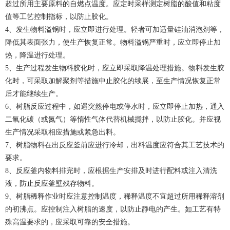
超过所用主要原料的自燃点温度。应定时采样测定树脂的酸值和粘度
值等工艺控制指标，以防止胶化。
4、发生物料溢锅时，应立即进行处理。轻者可加适量硅油消泡剂等，
降低其表面张力，使生产恢复正常。物料溢锅严重时，应立即停止加
热，降温进行处理。
5、生产过程发生物料胶化时，应立即采取降温处理措施。物料发生胶
化时，可采取加解聚剂等措施中止胶化的续展，至生产情况恢复正常
后才能继续生产。
6、树脂反应过程中，如遇突然停电或停水时，应立即停止加热，通入
二氧化碳（或氮气）等惰性气体代替机械搅拌，以防止胶化。并应视
生产情况采取相应措施或紧急出料。
7、树脂物料在出反应釜前应进行冷却，出料温度应符合其工艺技术的
要求。
8、反应釜内物料排完时，应根据生产安排及时进行配料或注入清洗
液，防止反应釜壁残存物料。
9、树脂稀释作业时应注意控制温度，稀释温度不宜超过所用稀释溶剂
的初沸点。应控制注入树脂的速度，以防止静电的产生。如工艺有特
殊高温要求的，应采取可靠的安全措施。