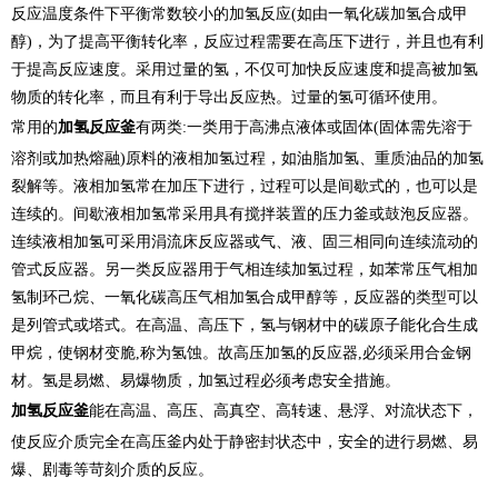
反应温度条件下平衡常数较小的加氢反应(如由一氧化碳加氢合成甲
醇)，为了提高平衡转化率，反应过程需要在高压下进行，并且也有利
于提高反应速度。采用过量的氢，不仅可加快反应速度和提高被加氢
物质的转化率，而且有利于导出反应热。过量的氢可循环使用。
常用的
加氢反应釜
有两类:一类用于高沸点液体或固体(固体需先溶于
溶剂或加热熔融)原料的液相加氢过程，如油脂加氢、重质油品的加氢
裂解等。液相加氢常在加压下进行，过程可以是间歇式的，也可以是
连续的。间歇液相加氢常采用具有搅拌装置的压力釜或鼓泡反应器。
连续液相加氢可采用涓流床反应器或气、液、固三相同向连续流动的
管式反应器。另一类反应器用于气相连续加氢过程，如苯常压气相加
氢制环己烷、一氧化碳高压气相加氢合成甲醇等，反应器的类型可以
是列管式或塔式。在高温、高压下，氢与钢材中的碳原子能化合生成
甲烷，使钢材变脆,称为氢蚀。故高压加氢的反应器,必须采用合金钢
材。氢是易燃、易爆物质，加氢过程必须考虑安全措施。
加氢反应釜
能在高温、高压、高真空、高转速、悬浮、对流状态下，
使反应介质完全在高压釜内处于静密封状态中，安全的进行易燃、易
爆、剧毒等苛刻介质的反应。